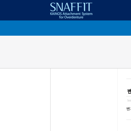
벤
ht
벤