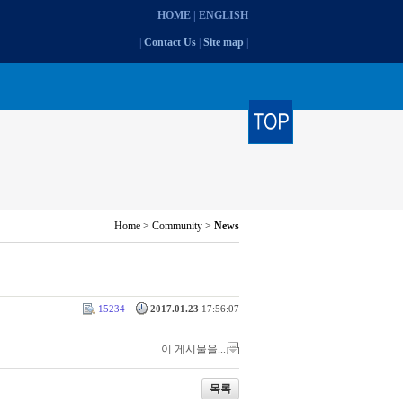
HOME
|
ENGLISH
|
Contact Us
|
Site map
|
Home > Community >
News
15234
2017.01.23
17:56:07
이 게시물을...
목록