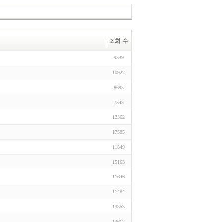
조회 수
9539
10922
8695
7543
12362
17585
11849
15163
11646
11484
13853
13612